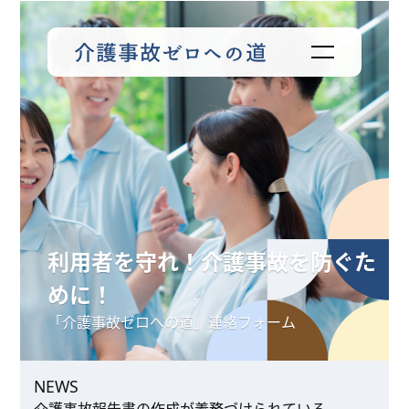
利用者を守れ！介護事故を防ぐた
めに！
「介護事故ゼロへの道」連絡フォーム
NEWS